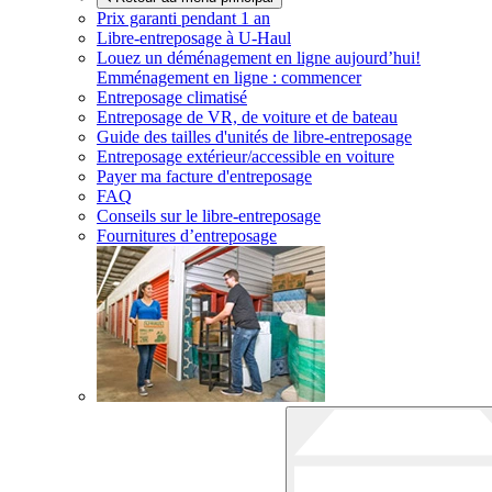
Prix garanti pendant 1 an
Libre-entreposage à
U-Haul
Louez un déménagement en ligne aujourd’hui!
Emménagement en ligne : commencer
Entreposage climatisé
Entreposage de VR, de voiture et de bateau
Guide des tailles d'unités de libre-entreposage
Entreposage extérieur/accessible en voiture
Payer ma facture d'entreposage
FAQ
Conseils sur le libre-entreposage
Fournitures d’entreposage