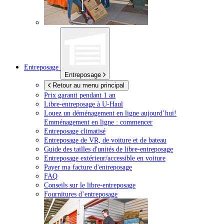
Entreposage
Entreposage
Retour au menu principal
Prix garanti pendant 1 an
Libre-entreposage à
U-Haul
Louez un déménagement en ligne aujourd’hui!
Emménagement en ligne : commencer
Entreposage climatisé
Entreposage de VR, de voiture et de bateau
Guide des tailles d'unités de libre-entreposage
Entreposage extérieur/accessible en voiture
Payer ma facture d'entreposage
FAQ
Conseils sur le libre-entreposage
Fournitures d’entreposage