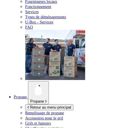
Fournisseurs locaux
Fonctionnement
Services
Types de déménagements
U-Box -
Services
FAQ
Propane
Propane
Retour au menu principal
Remplissage de propane
Accessoires pour le gril
Grils et fumoirs