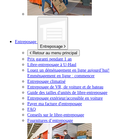
Entreposage
Entreposage
Retour au menu principal
Prix garanti pendant 1 an
Libre-entreposage à
U-Haul
Louez un déménagement en ligne aujourd’hui!
Emménagement en ligne : commencer
Entreposage climatisé
Entreposage de VR, de voiture et de bateau
Guide des tailles d'unités de libre-entreposage
Entreposage extérieur/accessible en voiture
Payer ma facture d'entreposage
FAQ
Conseils sur le libre-entreposage
Fournitures d’entreposage