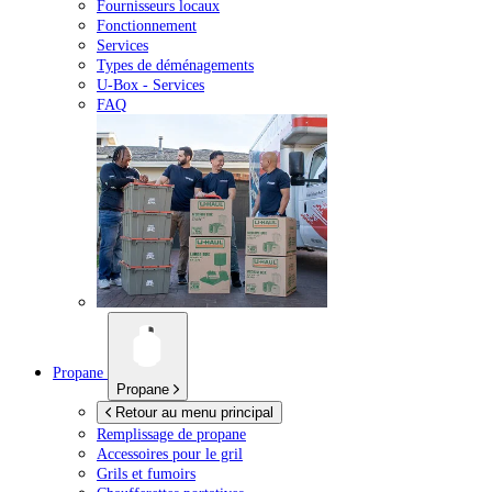
Fournisseurs locaux
Fonctionnement
Services
Types de déménagements
U-Box -
Services
FAQ
Propane
Propane
Retour au menu principal
Remplissage de propane
Accessoires pour le gril
Grils et fumoirs