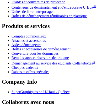
Diables et couvertures de protection
®
Conteneurs de déménagement et d'entreposage
U-Box
Unités de libre-entreposage
Boîtes de déménagement réutilisables en plastique
Produits et services
Comptes commerciaux
Attaches et accessoires
Aides-déménageurs
Boîtes et accessoires de déménagement
Couverture pour les dommages
Remplissages et réservoirs de propane
®
Déménagement au service des étudiants Collegeboxes
Chèques-cadeaux
Rabais et offres spéciales
Company Info
SuperGraphiques de
U-Haul
- Québec
Collaborez avec nous