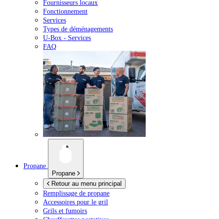
Fournisseurs locaux
Fonctionnement
Services
Types de déménagements
U-Box -
Services
FAQ
Propane
Propane
Retour au menu principal
Remplissage de propane
Accessoires pour le gril
Grils et fumoirs