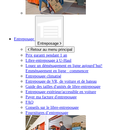
Entreposage
Entreposage
Retour au menu principal
Prix garanti pendant 1 an
Libre-entreposage à
U-Haul
Louez un déménagement en ligne aujourd’hui!
Emménagement en ligne : commencer
Entreposage climatisé
Entreposage de VR, de voiture et de bateau
Guide des tailles d'unités de libre-entreposage
Entreposage extérieur/accessible en voiture
Payer ma facture d'entreposage
FAQ
Conseils sur le libre-entreposage
Fournitures d’entreposage