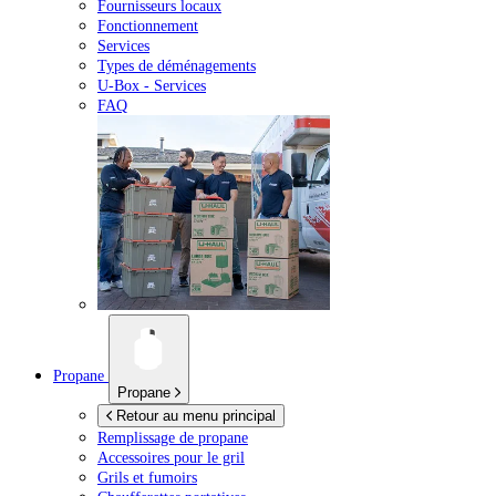
Fournisseurs locaux
Fonctionnement
Services
Types de déménagements
U-Box -
Services
FAQ
Propane
Propane
Retour au menu principal
Remplissage de propane
Accessoires pour le gril
Grils et fumoirs