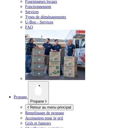
Fournisseurs locaux
Fonctionnement
Services
Types de déménagements
U-Box -
Services
FAQ
Propane
Propane
Retour au menu principal
Remplissage de propane
Accessoires pour le gril
Grils et fumoirs