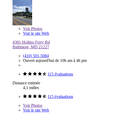
Voir
Photos
Voir le site Web
4381 Hollins Ferry Rd
Baltimore, MD 21227
(410) 501-5084
Ouvert aujourd'hui de 10h am à 4h pm
115 évaluations
Distance estimée
4,1 milles
115 évaluations
Voir
Photos
Voir le site Web