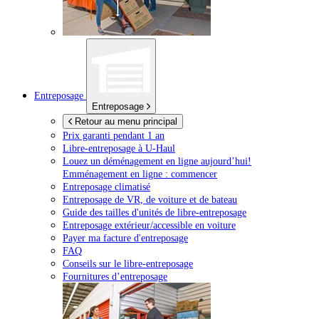
Entreposage
Entreposage
Retour au menu principal
Prix garanti pendant 1 an
Libre-entreposage à
U-Haul
Louez un déménagement en ligne aujourd’hui!
Emménagement en ligne : commencer
Entreposage climatisé
Entreposage de VR, de voiture et de bateau
Guide des tailles d'unités de libre-entreposage
Entreposage extérieur/accessible en voiture
Payer ma facture d'entreposage
FAQ
Conseils sur le libre-entreposage
Fournitures d’entreposage