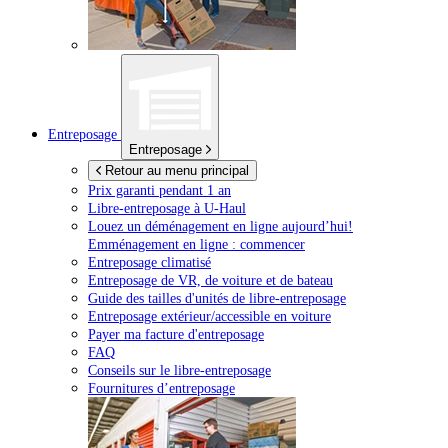
Entreposage
Entreposage
Retour au menu principal
Prix garanti pendant 1 an
Libre-entreposage à
U-Haul
Louez un déménagement en ligne aujourd’hui!
Emménagement en ligne : commencer
Entreposage climatisé
Entreposage de VR, de voiture et de bateau
Guide des tailles d'unités de libre-entreposage
Entreposage extérieur/accessible en voiture
Payer ma facture d'entreposage
FAQ
Conseils sur le libre-entreposage
Fournitures d’entreposage