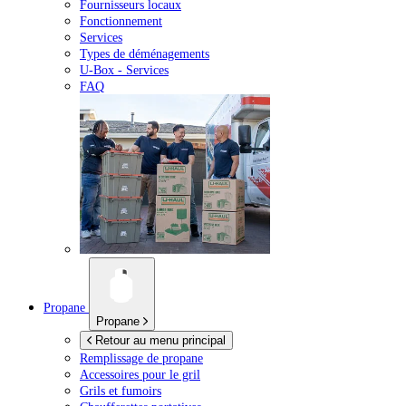
Fournisseurs locaux
Fonctionnement
Services
Types de déménagements
U-Box -
Services
FAQ
Propane
Propane
Retour au menu principal
Remplissage de propane
Accessoires pour le gril
Grils et fumoirs