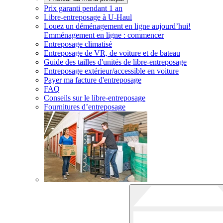
Prix garanti pendant 1 an
Libre-entreposage à
U-Haul
Louez un déménagement en ligne aujourd’hui!
Emménagement en ligne : commencer
Entreposage climatisé
Entreposage de VR, de voiture et de bateau
Guide des tailles d'unités de libre-entreposage
Entreposage extérieur/accessible en voiture
Payer ma facture d'entreposage
FAQ
Conseils sur le libre-entreposage
Fournitures d’entreposage