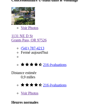
Concessionnaire U-Haul dans le voisinage
Voir
Photos
1131 NE D St
Grants Pass, OR 97526
(541) 787-4213
Fermé aujourd'hui
216 évaluations
Distance estimée
0,9 milles
216 évaluations
Voir
Photos
Heures normales