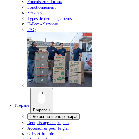
Fournisseurs locaux
Fonctionnement
Services
Types de déménagements
U-Box -
Services
FAQ
Propane
Propane
Retour au menu principal
Remplissage de propane
Accessoires pour le gril
Grils et fumoirs