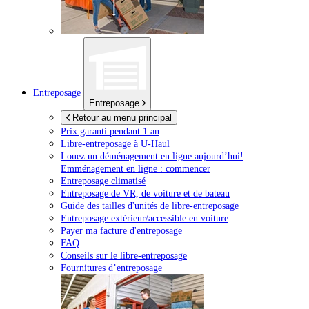
Entreposage
Entreposage
Retour au menu principal
Prix garanti pendant 1 an
Libre-entreposage à
U-Haul
Louez un déménagement en ligne aujourd’hui!
Emménagement en ligne : commencer
Entreposage climatisé
Entreposage de VR, de voiture et de bateau
Guide des tailles d'unités de libre-entreposage
Entreposage extérieur/accessible en voiture
Payer ma facture d'entreposage
FAQ
Conseils sur le libre-entreposage
Fournitures d’entreposage