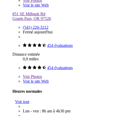
Voir
Photos
Voir le site Web
851 SE Milbank Rd
Grants Pass, OR 97526
(541) 226-3212
Fermé aujourd'hui
454 évaluations
Distance estimée
0,9 milles
454 évaluations
Voir
Photos
Voir le site Web
Heures normales
Voir tout
Lun - ven : 8h am à 4h30 pm