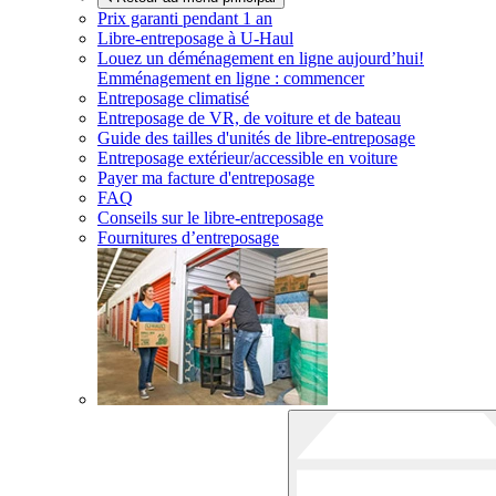
Prix garanti pendant 1 an
Libre-entreposage à
U-Haul
Louez un déménagement en ligne aujourd’hui!
Emménagement en ligne : commencer
Entreposage climatisé
Entreposage de VR, de voiture et de bateau
Guide des tailles d'unités de libre-entreposage
Entreposage extérieur/accessible en voiture
Payer ma facture d'entreposage
FAQ
Conseils sur le libre-entreposage
Fournitures d’entreposage