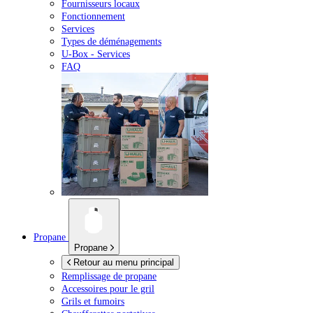
Fournisseurs locaux
Fonctionnement
Services
Types de déménagements
U-Box -
Services
FAQ
Propane
Propane
Retour au menu principal
Remplissage de propane
Accessoires pour le gril
Grils et fumoirs