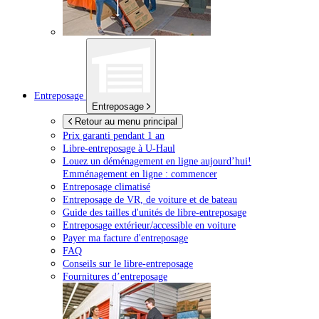
Entreposage
Entreposage
Retour au menu principal
Prix garanti pendant 1 an
Libre-entreposage à
U-Haul
Louez un déménagement en ligne aujourd’hui!
Emménagement en ligne : commencer
Entreposage climatisé
Entreposage de VR, de voiture et de bateau
Guide des tailles d'unités de libre-entreposage
Entreposage extérieur/accessible en voiture
Payer ma facture d'entreposage
FAQ
Conseils sur le libre-entreposage
Fournitures d’entreposage