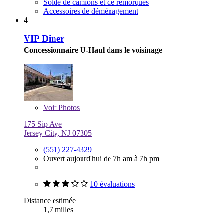
Solde de camions et de remorques
Accessoires de déménagement
4
VIP Diner
Concessionnaire U-Haul dans le voisinage
Voir
Photos
175 Sip Ave
Jersey City, NJ 07305
(551) 227-4329
Ouvert aujourd'hui de 7h am à 7h pm
10 évaluations
Distance estimée
1,7 milles