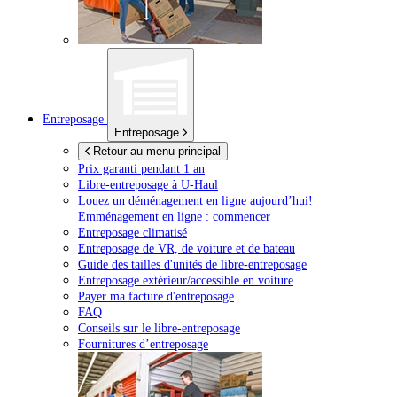
Entreposage
Entreposage
Retour au menu principal
Prix garanti pendant 1 an
Libre-entreposage à
U-Haul
Louez un déménagement en ligne aujourd’hui!
Emménagement en ligne : commencer
Entreposage climatisé
Entreposage de VR, de voiture et de bateau
Guide des tailles d'unités de libre-entreposage
Entreposage extérieur/accessible en voiture
Payer ma facture d'entreposage
FAQ
Conseils sur le libre-entreposage
Fournitures d’entreposage