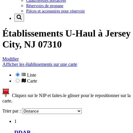
Chaufferettes portatives
Réservoirs de propane
Pièces et accessoires pour réservoir
Établissements U-Haul à
Jersey
City, NJ 07310
Modifier
Afficher les établissements sur une carte
Liste
Carte
Cliquez sur le NIP et faites-le glisser pour le repositionner sur la
carte.
Trier par :
1
DDAR