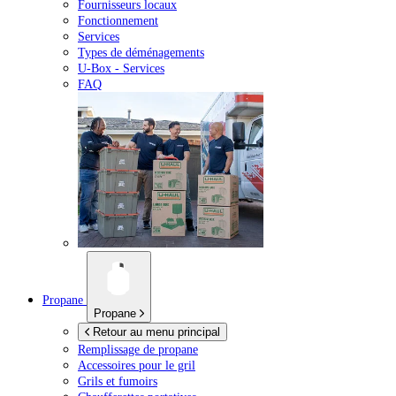
Fournisseurs locaux
Fonctionnement
Services
Types de déménagements
U-Box -
Services
FAQ
Propane
Propane
Retour au menu principal
Remplissage de propane
Accessoires pour le gril
Grils et fumoirs