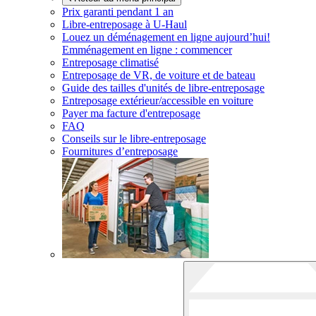
Prix garanti pendant 1 an
Libre-entreposage à
U-Haul
Louez un déménagement en ligne aujourd’hui!
Emménagement en ligne : commencer
Entreposage climatisé
Entreposage de VR, de voiture et de bateau
Guide des tailles d'unités de libre-entreposage
Entreposage extérieur/accessible en voiture
Payer ma facture d'entreposage
FAQ
Conseils sur le libre-entreposage
Fournitures d’entreposage