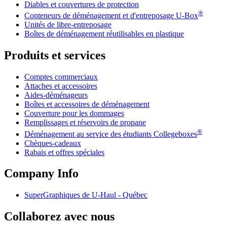
Diables et couvertures de protection
®
Conteneurs de déménagement et d'entreposage
U-Box
Unités de libre-entreposage
Boîtes de déménagement réutilisables en plastique
Produits et services
Comptes commerciaux
Attaches et accessoires
Aides-déménageurs
Boîtes et accessoires de déménagement
Couverture pour les dommages
Remplissages et réservoirs de propane
®
Déménagement au service des étudiants Collegeboxes
Chèques-cadeaux
Rabais et offres spéciales
Company Info
SuperGraphiques de
U-Haul
- Québec
Collaborez avec nous