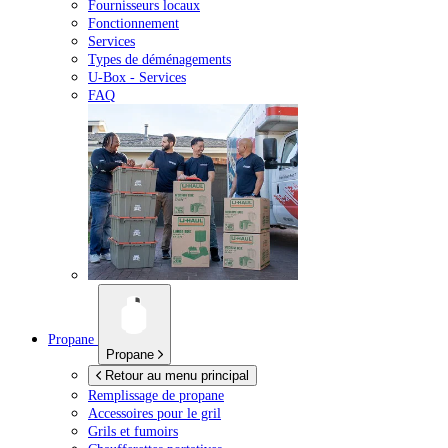
Fournisseurs locaux
Fonctionnement
Services
Types de déménagements
U-Box -
Services
FAQ
Propane
Propane
Retour au menu principal
Remplissage de propane
Accessoires pour le gril
Grils et fumoirs