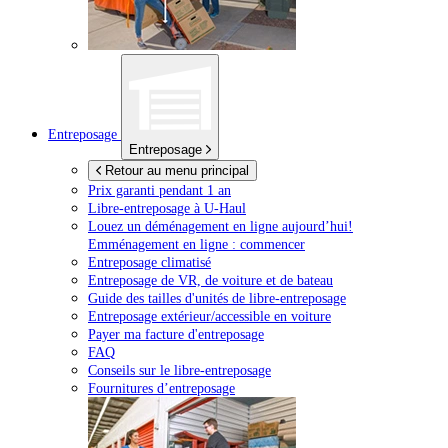
Entreposage
Entreposage
Retour au menu principal
Prix garanti pendant 1 an
Libre-entreposage à
U-Haul
Louez un déménagement en ligne aujourd’hui!
Emménagement en ligne : commencer
Entreposage climatisé
Entreposage de VR, de voiture et de bateau
Guide des tailles d'unités de libre-entreposage
Entreposage extérieur/accessible en voiture
Payer ma facture d'entreposage
FAQ
Conseils sur le libre-entreposage
Fournitures d’entreposage