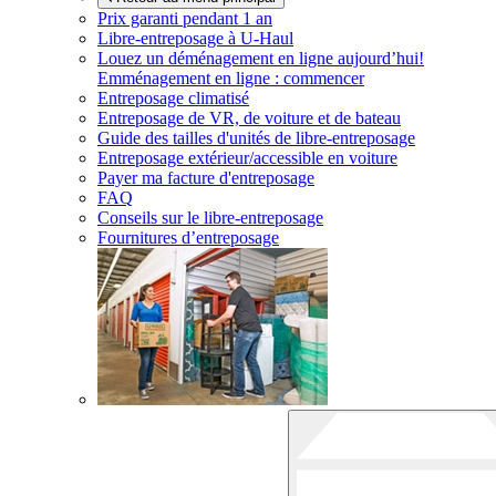
Prix garanti pendant 1 an
Libre-entreposage à
U-Haul
Louez un déménagement en ligne aujourd’hui!
Emménagement en ligne : commencer
Entreposage climatisé
Entreposage de VR, de voiture et de bateau
Guide des tailles d'unités de libre-entreposage
Entreposage extérieur/accessible en voiture
Payer ma facture d'entreposage
FAQ
Conseils sur le libre-entreposage
Fournitures d’entreposage