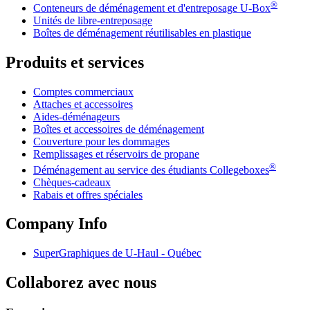
®
Conteneurs de déménagement et d'entreposage
U-Box
Unités de libre-entreposage
Boîtes de déménagement réutilisables en plastique
Produits et services
Comptes commerciaux
Attaches et accessoires
Aides-déménageurs
Boîtes et accessoires de déménagement
Couverture pour les dommages
Remplissages et réservoirs de propane
®
Déménagement au service des étudiants Collegeboxes
Chèques-cadeaux
Rabais et offres spéciales
Company Info
SuperGraphiques de
U-Haul
- Québec
Collaborez avec nous