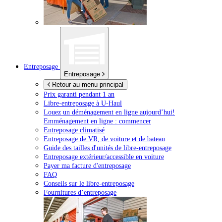
Entreposage
Entreposage
Retour au menu principal
Prix garanti pendant 1 an
Libre-entreposage à
U-Haul
Louez un déménagement en ligne aujourd’hui!
Emménagement en ligne : commencer
Entreposage climatisé
Entreposage de VR, de voiture et de bateau
Guide des tailles d'unités de libre-entreposage
Entreposage extérieur/accessible en voiture
Payer ma facture d'entreposage
FAQ
Conseils sur le libre-entreposage
Fournitures d’entreposage