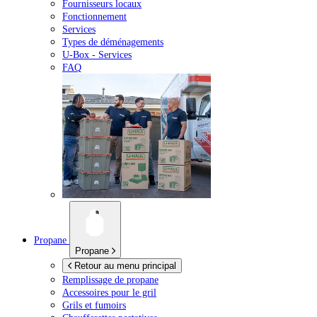
Fournisseurs locaux
Fonctionnement
Services
Types de déménagements
U-Box -
Services
FAQ
Propane
Propane
Retour au menu principal
Remplissage de propane
Accessoires pour le gril
Grils et fumoirs