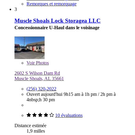
Remorques et remorquage
3
Muscle Shoals Lock Storagea LLC
Concessionnaire U-Haul dans le voisinage
Voir
Photos
2602 S Wilson Dam Rd
Muscle Shoals, AL 35661
(256) 320-2022
Ouvert aujourd'hui
9h15 am à 1h pm
/
2h pm à
4nbsp;h 30 pm
10 évaluations
Distance estimée
1,9 milles