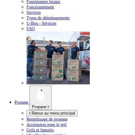
Fournisseurs locaux
Fonctionnement
Services
Types de déménagements
U-Box -
Services
FAQ
Propane
Propane
Retour au menu principal
Remplissage de propane
Accessoires pour le gril
Grils et fumoirs