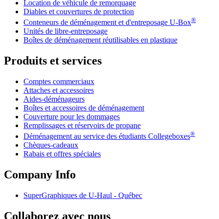
Location de véhicule de remorquage
Diables et couvertures de protection
®
Conteneurs de déménagement et d'entreposage
U-Box
Unités de libre-entreposage
Boîtes de déménagement réutilisables en plastique
Produits et services
Comptes commerciaux
Attaches et accessoires
Aides-déménageurs
Boîtes et accessoires de déménagement
Couverture pour les dommages
Remplissages et réservoirs de propane
®
Déménagement au service des étudiants Collegeboxes
Chèques-cadeaux
Rabais et offres spéciales
Company Info
SuperGraphiques de
U-Haul
- Québec
Collaborez avec nous