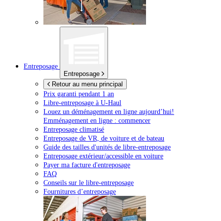
Entreposage
Entreposage
Retour au menu principal
Prix garanti pendant 1 an
Libre-entreposage à
U-Haul
Louez un déménagement en ligne aujourd’hui!
Emménagement en ligne : commencer
Entreposage climatisé
Entreposage de VR, de voiture et de bateau
Guide des tailles d'unités de libre-entreposage
Entreposage extérieur/accessible en voiture
Payer ma facture d'entreposage
FAQ
Conseils sur le libre-entreposage
Fournitures d’entreposage