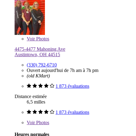
Voir
Photos
4475-4477 Mahoning Ave
Austintown, OH 44515
(330) 792-6710
Ouvert aujourd'hui de 7h am à 7h pm
(old KMart)
1 873 évaluations
Distance estimée
6,5 milles
1 873 évaluations
Voir
Photos
Heures normales