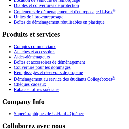
Location de véhicule de remorquage
Diables et couvertures de protection
®
Conteneurs de déménagement et d'entreposage
U-Box
Unités de libre-entreposage
Boîtes de déménagement réutilisables en plastique
Produits et services
Comptes commerciaux
Attaches et accessoires
Aides-déménageurs
Boîtes et accessoires de déménagement
Couverture pour les dommages
Remplissages et réservoirs de propane
®
Déménagement au service des étudiants Collegeboxes
Chèques-cadeaux
Rabais et offres spéciales
Company Info
SuperGraphiques de
U-Haul
- Québec
Collaborez avec nous