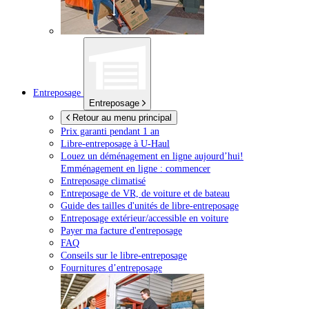
Entreposage
Entreposage
Retour au menu principal
Prix garanti pendant 1 an
Libre-entreposage à
U-Haul
Louez un déménagement en ligne aujourd’hui!
Emménagement en ligne : commencer
Entreposage climatisé
Entreposage de VR, de voiture et de bateau
Guide des tailles d'unités de libre-entreposage
Entreposage extérieur/accessible en voiture
Payer ma facture d'entreposage
FAQ
Conseils sur le libre-entreposage
Fournitures d’entreposage