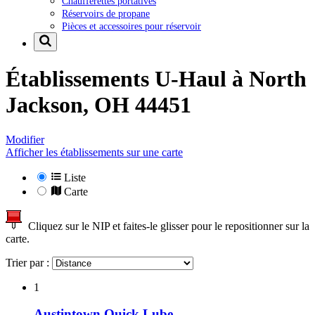
Chaufferettes portatives
Réservoirs de propane
Pièces et accessoires pour réservoir
Établissements U-Haul à
North
Jackson, OH 44451
Modifier
Afficher les établissements sur une carte
Liste
Carte
Cliquez sur le NIP et faites-le glisser pour le repositionner sur la
carte.
Trier par :
1
Austintown Quick Lube