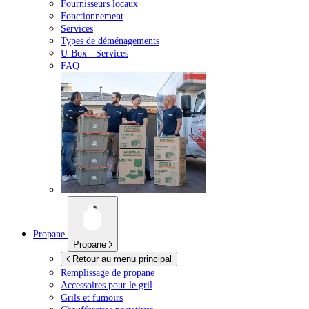
Fournisseurs locaux
Fonctionnement
Services
Types de déménagements
U-Box -
Services
FAQ
Propane
Propane
Retour au menu principal
Remplissage de propane
Accessoires pour le gril
Grils et fumoirs