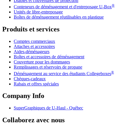
Diables et couvertures de protection
®
Conteneurs de déménagement et d'entreposage
U-Box
Unités de libre-entreposage
Boîtes de déménagement réutilisables en plastique
Produits et services
Comptes commerciaux
Attaches et accessoires
Aides-déménageurs
Boîtes et accessoires de déménagement
Couverture pour les dommages
Remplissages et réservoirs de propane
®
Déménagement au service des étudiants Collegeboxes
Chèques-cadeaux
Rabais et offres spéciales
Company Info
SuperGraphiques de
U-Haul
- Québec
Collaborez avec nous