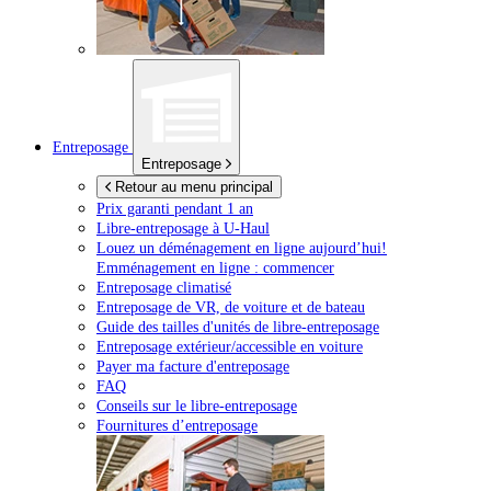
Entreposage
Entreposage
Retour au menu principal
Prix garanti pendant 1 an
Libre-entreposage à
U-Haul
Louez un déménagement en ligne aujourd’hui!
Emménagement en ligne : commencer
Entreposage climatisé
Entreposage de VR, de voiture et de bateau
Guide des tailles d'unités de libre-entreposage
Entreposage extérieur/accessible en voiture
Payer ma facture d'entreposage
FAQ
Conseils sur le libre-entreposage
Fournitures d’entreposage