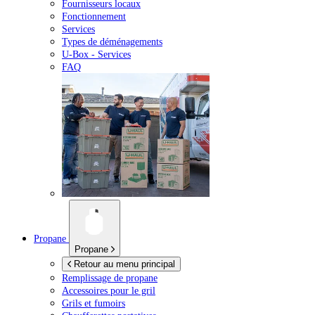
Fournisseurs locaux
Fonctionnement
Services
Types de déménagements
U-Box -
Services
FAQ
Propane
Propane
Retour au menu principal
Remplissage de propane
Accessoires pour le gril
Grils et fumoirs