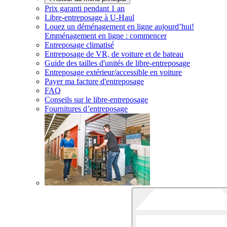
Prix garanti pendant 1 an
Libre-entreposage à
U-Haul
Louez un déménagement en ligne aujourd’hui!
Emménagement en ligne : commencer
Entreposage climatisé
Entreposage de VR, de voiture et de bateau
Guide des tailles d'unités de libre-entreposage
Entreposage extérieur/accessible en voiture
Payer ma facture d'entreposage
FAQ
Conseils sur le libre-entreposage
Fournitures d’entreposage