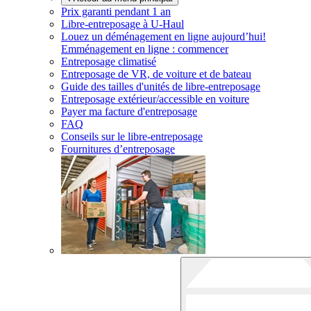
Prix garanti pendant 1 an
Libre-entreposage à
U-Haul
Louez un déménagement en ligne aujourd’hui!
Emménagement en ligne : commencer
Entreposage climatisé
Entreposage de VR, de voiture et de bateau
Guide des tailles d'unités de libre-entreposage
Entreposage extérieur/accessible en voiture
Payer ma facture d'entreposage
FAQ
Conseils sur le libre-entreposage
Fournitures d’entreposage