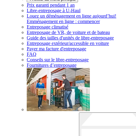
Prix garanti pendant 1 an
Libre-entreposage à
U-Haul
Louez un déménagement en ligne aujourd’hui!
Emménagement en ligne : commencer
Entreposage climatisé
Entreposage de VR, de voiture et de bateau
Guide des tailles d'unités de libre-entreposage
Entreposage extérieur/accessible en voiture
Payer ma facture d'entreposage
FAQ
Conseils sur le libre-entreposage
Fournitures d’entreposage