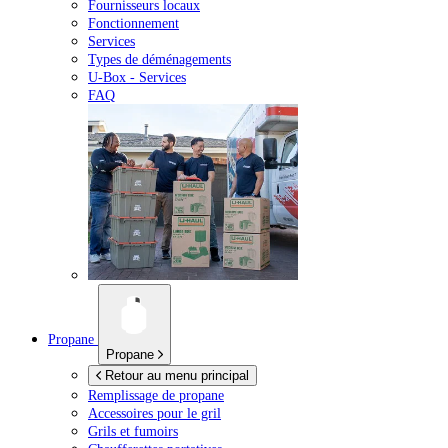
Fournisseurs locaux
Fonctionnement
Services
Types de déménagements
U-Box -
Services
FAQ
Propane
Propane
Retour au menu principal
Remplissage de propane
Accessoires pour le gril
Grils et fumoirs