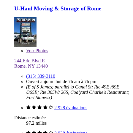
U-Haul Moving & Storage of Rome
Voir
Photos
244 Erie Blvd E
Rome, NY 13440
(315) 339-3110
Ouvert aujourd'hui de 7h am à 7h pm
(E of S James; parallel to Canal St; Rte 49E /69E
/365E; Rte 365W/ 26S, Coalyard Charlie's Restaurant;
Fort Stanwix)
2 928 évaluations
Distance estimée
97,2 milles