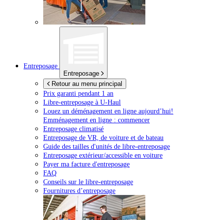
Entreposage
Entreposage
Retour au menu principal
Prix garanti pendant 1 an
Libre-entreposage à
U-Haul
Louez un déménagement en ligne aujourd’hui!
Emménagement en ligne : commencer
Entreposage climatisé
Entreposage de VR, de voiture et de bateau
Guide des tailles d'unités de libre-entreposage
Entreposage extérieur/accessible en voiture
Payer ma facture d'entreposage
FAQ
Conseils sur le libre-entreposage
Fournitures d’entreposage