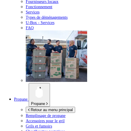
Fournisseurs locaux
Fonctionnement
Services
Types de déménagements
U-Box -
Services
FAQ
Propane
Propane
Retour au menu principal
Remplissage de propane
Accessoires pour le gril
Grils et fumoirs