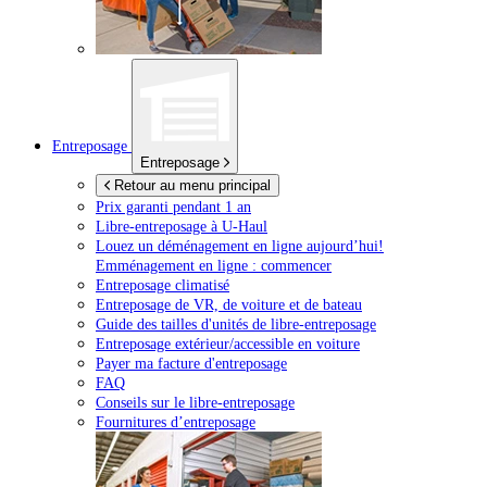
Entreposage
Entreposage
Retour au menu principal
Prix garanti pendant 1 an
Libre-entreposage à
U-Haul
Louez un déménagement en ligne aujourd’hui!
Emménagement en ligne : commencer
Entreposage climatisé
Entreposage de VR, de voiture et de bateau
Guide des tailles d'unités de libre-entreposage
Entreposage extérieur/accessible en voiture
Payer ma facture d'entreposage
FAQ
Conseils sur le libre-entreposage
Fournitures d’entreposage