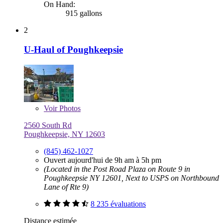
On Hand:
915 gallons
2
U-Haul of Poughkeepsie
Voir
Photos
2560 South Rd
Poughkeepsie, NY 12603
(845) 462-1027
Ouvert aujourd'hui de 9h am à 5h pm
(Located in the Post Road Plaza on Route 9 in
Poughkeepsie NY 12601, Next to USPS on Northbound
Lane of Rte 9)
8 235 évaluations
Distance estimée