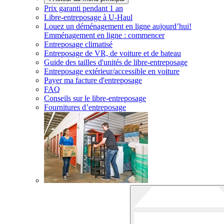
Prix garanti pendant 1 an
Libre-entreposage à
U-Haul
Louez un déménagement en ligne aujourd’hui!
Emménagement en ligne : commencer
Entreposage climatisé
Entreposage de VR, de voiture et de bateau
Guide des tailles d'unités de libre-entreposage
Entreposage extérieur/accessible en voiture
Payer ma facture d'entreposage
FAQ
Conseils sur le libre-entreposage
Fournitures d’entreposage