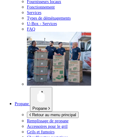
Fournisseurs locaux
Fonctionnement
Services
Types de déménagements
U-Box -
Services
FAQ
Propane
Propane
Retour au menu principal
Remplissage de propane
Accessoires pour le gril
Grils et fumoirs