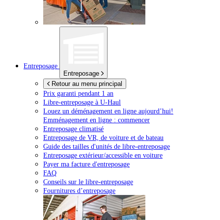
Entreposage
Entreposage
Retour au menu principal
Prix garanti pendant 1 an
Libre-entreposage à
U-Haul
Louez un déménagement en ligne aujourd’hui!
Emménagement en ligne : commencer
Entreposage climatisé
Entreposage de VR, de voiture et de bateau
Guide des tailles d'unités de libre-entreposage
Entreposage extérieur/accessible en voiture
Payer ma facture d'entreposage
FAQ
Conseils sur le libre-entreposage
Fournitures d’entreposage