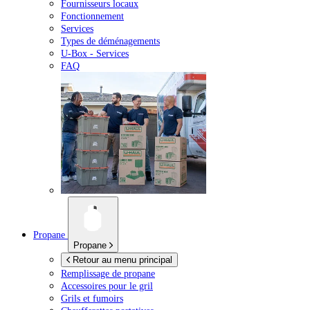
Fournisseurs locaux
Fonctionnement
Services
Types de déménagements
U-Box -
Services
FAQ
Propane
Propane
Retour au menu principal
Remplissage de propane
Accessoires pour le gril
Grils et fumoirs