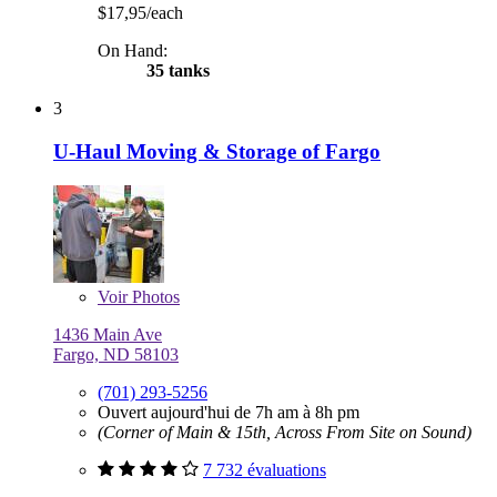
$17,95/each
On Hand:
35 tanks
3
U-Haul Moving & Storage of Fargo
Voir
Photos
1436 Main Ave
Fargo, ND 58103
(701) 293-5256
Ouvert aujourd'hui de 7h am à 8h pm
(Corner of Main & 15th, Across From Site on Sound)
7 732 évaluations