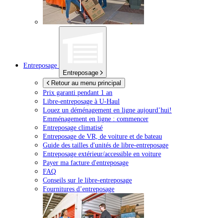
Entreposage
Entreposage
Retour au menu principal
Prix garanti pendant 1 an
Libre-entreposage à
U-Haul
Louez un déménagement en ligne aujourd’hui!
Emménagement en ligne : commencer
Entreposage climatisé
Entreposage de VR, de voiture et de bateau
Guide des tailles d'unités de libre-entreposage
Entreposage extérieur/accessible en voiture
Payer ma facture d'entreposage
FAQ
Conseils sur le libre-entreposage
Fournitures d’entreposage