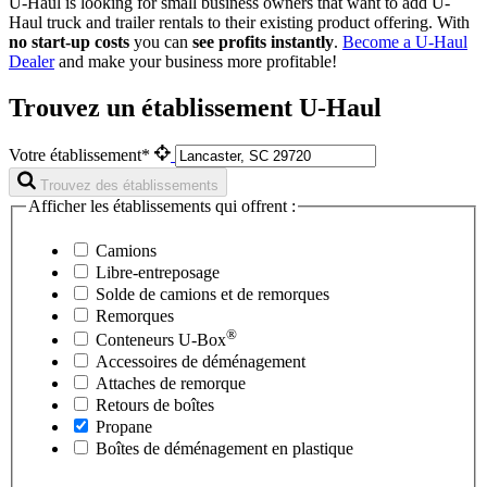
U-Haul is looking for small business owners that want to add
U-
Haul
truck and trailer rentals to their existing product offering. With
no start-up costs
you can
see profits instantly
.
Become a
U-Haul
Dealer
and make your business more profitable!
Trouvez un établissement U-Haul
Votre établissement*
Trouvez des établissements
Afficher les établissements qui offrent :
Camions
Libre-entreposage
Solde de camions et de remorques
Remorques
®
Conteneurs
U-Box
Accessoires de déménagement
Attaches de remorque
Retours de boîtes
Propane
Boîtes de déménagement en plastique