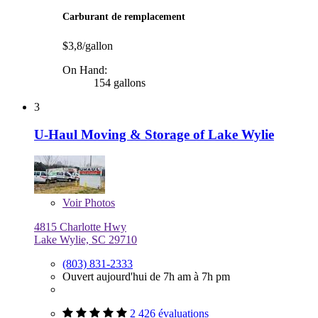
Carburant de remplacement
$3,8/gallon
On Hand:
154 gallons
3
U-Haul Moving & Storage of Lake Wylie
Voir
Photos
4815 Charlotte Hwy
Lake Wylie, SC 29710
(803) 831-2333
Ouvert aujourd'hui de 7h am à 7h pm
2 426 évaluations