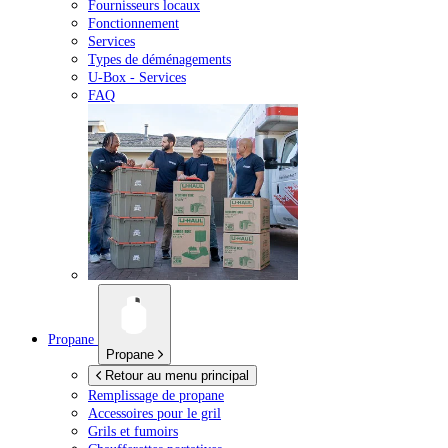
Fournisseurs locaux
Fonctionnement
Services
Types de déménagements
U-Box -
Services
FAQ
Propane
Propane
Retour au menu principal
Remplissage de propane
Accessoires pour le gril
Grils et fumoirs