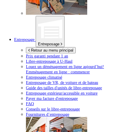
Entreposage
Entreposage
Retour au menu principal
Prix garanti pendant 1 an
Libre-entreposage à
U-Haul
Louez un déménagement en ligne aujourd’hui!
Emménagement en ligne : commencer
Entreposage climatisé
Entreposage de VR, de voiture et de bateau
Guide des tailles d'unités de libre-entreposage
Entreposage extérieur/accessible en voiture
Payer ma facture d'entreposage
FAQ
Conseils sur le libre-entreposage
Fournitures d’entreposage