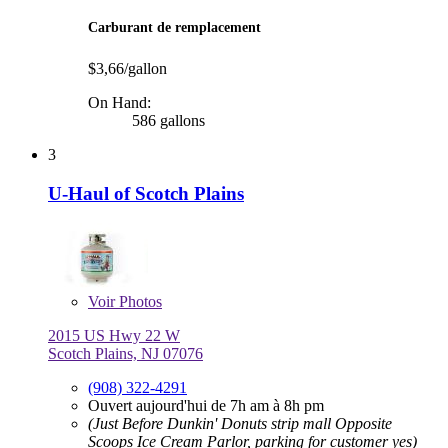
Carburant de remplacement
$3,66/gallon
On Hand:
586 gallons
3
U-Haul of Scotch Plains
Voir
Photos
2015 US Hwy 22 W
Scotch Plains, NJ 07076
(908) 322-4291
Ouvert aujourd'hui de 7h am à 8h pm
(Just Before Dunkin' Donuts strip mall Opposite
Scoops Ice Cream Parlor, parking for customer yes)