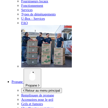
Fournisseurs locaux
Fonctionnement
Services
Types de déménagements
U-Box -
Services
FAQ
Propane
Propane
Retour au menu principal
Remplissage de propane
Accessoires pour le gril
Grils et fumoirs