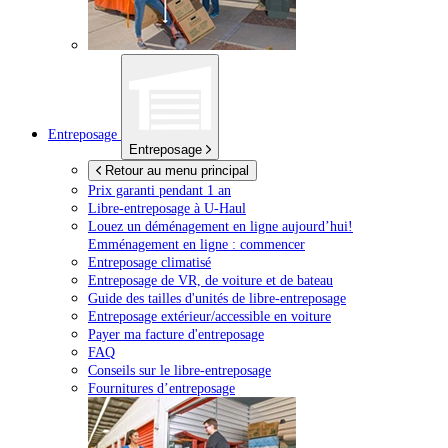
Entreposage
Entreposage
Retour au menu principal
Prix garanti pendant 1 an
Libre-entreposage à
U-Haul
Louez un déménagement en ligne aujourd’hui!
Emménagement en ligne : commencer
Entreposage climatisé
Entreposage de VR, de voiture et de bateau
Guide des tailles d'unités de libre-entreposage
Entreposage extérieur/accessible en voiture
Payer ma facture d'entreposage
FAQ
Conseils sur le libre-entreposage
Fournitures d’entreposage