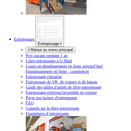
Entreposage
Entreposage
Retour au menu principal
Prix garanti pendant 1 an
Libre-entreposage à
U-Haul
Louez un déménagement en ligne aujourd’hui!
Emménagement en ligne : commencer
Entreposage climatisé
Entreposage de VR, de voiture et de bateau
Guide des tailles d'unités de libre-entreposage
Entreposage extérieur/accessible en voiture
Payer ma facture d'entreposage
FAQ
Conseils sur le libre-entreposage
Fournitures d’entreposage