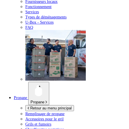
Fournisseurs locaux
Fonctionnement
Services
Types de déménagements
U-Box -
Services
FAQ
Propane
Propane
Retour au menu principal
Remplissage de propane
Accessoires pour le gril
Grils et fumoirs