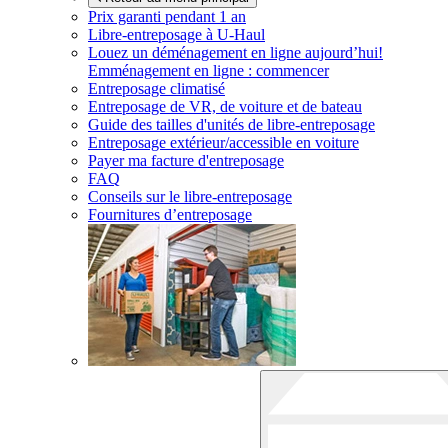
Prix garanti pendant 1 an
Libre-entreposage à
U-Haul
Louez un déménagement en ligne aujourd’hui!
Emménagement en ligne : commencer
Entreposage climatisé
Entreposage de VR, de voiture et de bateau
Guide des tailles d'unités de libre-entreposage
Entreposage extérieur/accessible en voiture
Payer ma facture d'entreposage
FAQ
Conseils sur le libre-entreposage
Fournitures d’entreposage