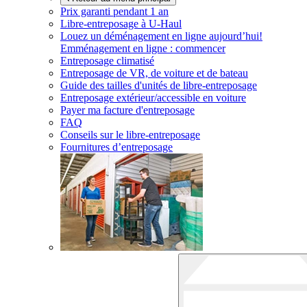
Prix garanti pendant 1 an
Libre-entreposage à
U-Haul
Louez un déménagement en ligne aujourd’hui!
Emménagement en ligne : commencer
Entreposage climatisé
Entreposage de VR, de voiture et de bateau
Guide des tailles d'unités de libre-entreposage
Entreposage extérieur/accessible en voiture
Payer ma facture d'entreposage
FAQ
Conseils sur le libre-entreposage
Fournitures d’entreposage