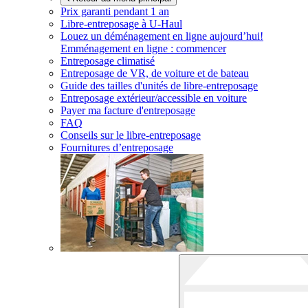
Prix garanti pendant 1 an
Libre-entreposage à
U-Haul
Louez un déménagement en ligne aujourd’hui!
Emménagement en ligne : commencer
Entreposage climatisé
Entreposage de VR, de voiture et de bateau
Guide des tailles d'unités de libre-entreposage
Entreposage extérieur/accessible en voiture
Payer ma facture d'entreposage
FAQ
Conseils sur le libre-entreposage
Fournitures d’entreposage