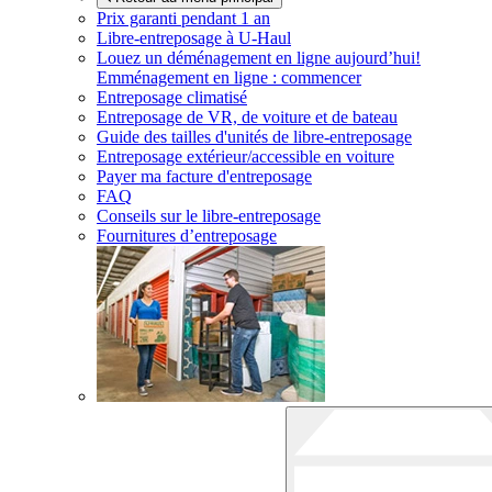
Prix garanti pendant 1 an
Libre-entreposage à
U-Haul
Louez un déménagement en ligne aujourd’hui!
Emménagement en ligne : commencer
Entreposage climatisé
Entreposage de VR, de voiture et de bateau
Guide des tailles d'unités de libre-entreposage
Entreposage extérieur/accessible en voiture
Payer ma facture d'entreposage
FAQ
Conseils sur le libre-entreposage
Fournitures d’entreposage