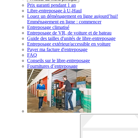
Prix garanti pendant 1 an
Libre-entreposage à
U-Haul
Louez un déménagement en ligne aujourd’hui!
Emménagement en ligne : commencer
Entreposage climatisé
Entreposage de VR, de voiture et de bateau
Guide des tailles d'unités de libre-entreposage
Entreposage extérieur/accessible en voiture
Payer ma facture d'entreposage
FAQ
Conseils sur le libre-entreposage
Fournitures d’entreposage