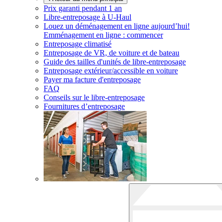
Prix garanti pendant 1 an
Libre-entreposage à
U-Haul
Louez un déménagement en ligne aujourd’hui!
Emménagement en ligne : commencer
Entreposage climatisé
Entreposage de VR, de voiture et de bateau
Guide des tailles d'unités de libre-entreposage
Entreposage extérieur/accessible en voiture
Payer ma facture d'entreposage
FAQ
Conseils sur le libre-entreposage
Fournitures d’entreposage