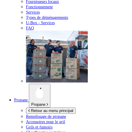
Fournisseurs locaux
Fonctionnement
Services
Types de déménagements
U-Box -
Services
FAQ
Propane
Propane
Retour au menu principal
Remplissage de propane
Accessoires pour le gril
Grils et fumoirs