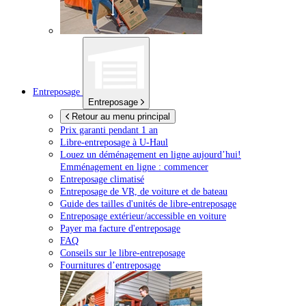
Entreposage
Entreposage
Retour au menu principal
Prix garanti pendant 1 an
Libre-entreposage à
U-Haul
Louez un déménagement en ligne aujourd’hui!
Emménagement en ligne : commencer
Entreposage climatisé
Entreposage de VR, de voiture et de bateau
Guide des tailles d'unités de libre-entreposage
Entreposage extérieur/accessible en voiture
Payer ma facture d'entreposage
FAQ
Conseils sur le libre-entreposage
Fournitures d’entreposage