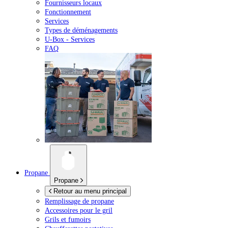
Fournisseurs locaux
Fonctionnement
Services
Types de déménagements
U-Box -
Services
FAQ
Propane
Propane
Retour au menu principal
Remplissage de propane
Accessoires pour le gril
Grils et fumoirs