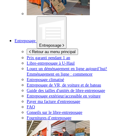
Entreposage
Entreposage
Retour au menu principal
Prix garanti pendant 1 an
Libre-entreposage à
U-Haul
Louez un déménagement en ligne aujourd’hui!
Emménagement en ligne : commencer
Entreposage climatisé
Entreposage de VR, de voiture et de bateau
Guide des tailles d'unités de libre-entreposage
Entreposage extérieur/accessible en voiture
Payer ma facture d'entreposage
FAQ
Conseils sur le libre-entreposage
Fournitures d’entreposage