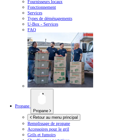
Fournisseurs locaux
Fonctionnement
Services
Types de déménagements
U-Box -
Services
FAQ
Propane
Propane
Retour au menu principal
Remplissage de propane
Accessoires pour le gril
Grils et fumoirs