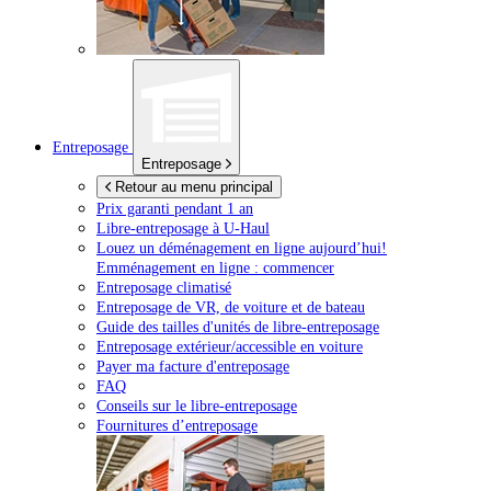
Entreposage
Entreposage
Retour au menu principal
Prix garanti pendant 1 an
Libre-entreposage à
U-Haul
Louez un déménagement en ligne aujourd’hui!
Emménagement en ligne : commencer
Entreposage climatisé
Entreposage de VR, de voiture et de bateau
Guide des tailles d'unités de libre-entreposage
Entreposage extérieur/accessible en voiture
Payer ma facture d'entreposage
FAQ
Conseils sur le libre-entreposage
Fournitures d’entreposage