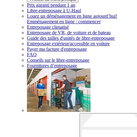
Prix garanti pendant 1 an
Libre-entreposage à
U-Haul
Louez un déménagement en ligne aujourd’hui!
Emménagement en ligne : commencer
Entreposage climatisé
Entreposage de VR, de voiture et de bateau
Guide des tailles d'unités de libre-entreposage
Entreposage extérieur/accessible en voiture
Payer ma facture d'entreposage
FAQ
Conseils sur le libre-entreposage
Fournitures d’entreposage