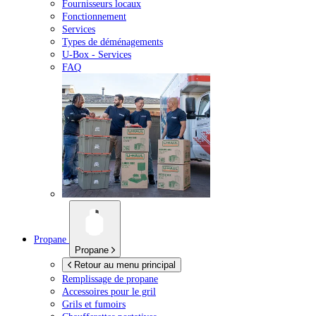
Fournisseurs locaux
Fonctionnement
Services
Types de déménagements
U-Box -
Services
FAQ
Propane
Propane
Retour au menu principal
Remplissage de propane
Accessoires pour le gril
Grils et fumoirs