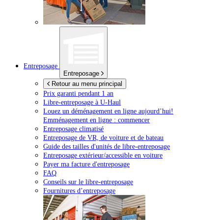
Entreposage
Entreposage
Retour au menu principal
Prix garanti pendant 1 an
Libre-entreposage à
U-Haul
Louez un déménagement en ligne aujourd’hui!
Emménagement en ligne : commencer
Entreposage climatisé
Entreposage de VR, de voiture et de bateau
Guide des tailles d'unités de libre-entreposage
Entreposage extérieur/accessible en voiture
Payer ma facture d'entreposage
FAQ
Conseils sur le libre-entreposage
Fournitures d’entreposage