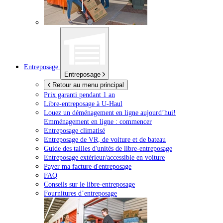
Entreposage
Entreposage
Retour au menu principal
Prix garanti pendant 1 an
Libre-entreposage à
U-Haul
Louez un déménagement en ligne aujourd’hui!
Emménagement en ligne : commencer
Entreposage climatisé
Entreposage de VR, de voiture et de bateau
Guide des tailles d'unités de libre-entreposage
Entreposage extérieur/accessible en voiture
Payer ma facture d'entreposage
FAQ
Conseils sur le libre-entreposage
Fournitures d’entreposage