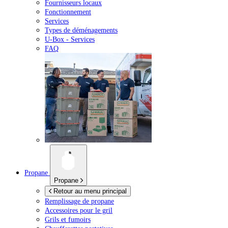
Fournisseurs locaux
Fonctionnement
Services
Types de déménagements
U-Box -
Services
FAQ
Propane
Propane
Retour au menu principal
Remplissage de propane
Accessoires pour le gril
Grils et fumoirs