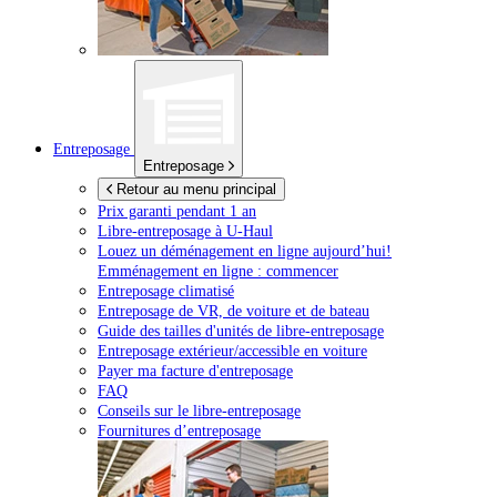
Entreposage
Entreposage
Retour au menu principal
Prix garanti pendant 1 an
Libre-entreposage à
U-Haul
Louez un déménagement en ligne aujourd’hui!
Emménagement en ligne : commencer
Entreposage climatisé
Entreposage de VR, de voiture et de bateau
Guide des tailles d'unités de libre-entreposage
Entreposage extérieur/accessible en voiture
Payer ma facture d'entreposage
FAQ
Conseils sur le libre-entreposage
Fournitures d’entreposage