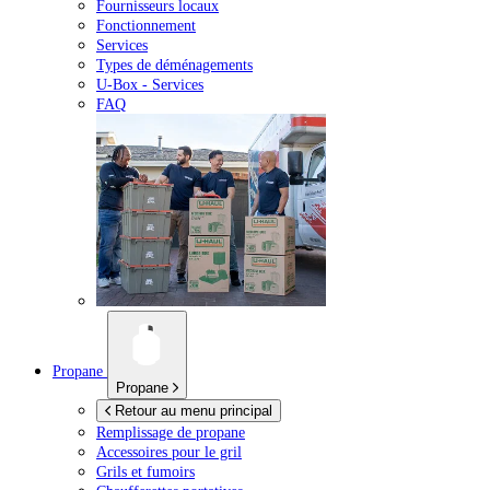
Fournisseurs locaux
Fonctionnement
Services
Types de déménagements
U-Box -
Services
FAQ
Propane
Propane
Retour au menu principal
Remplissage de propane
Accessoires pour le gril
Grils et fumoirs