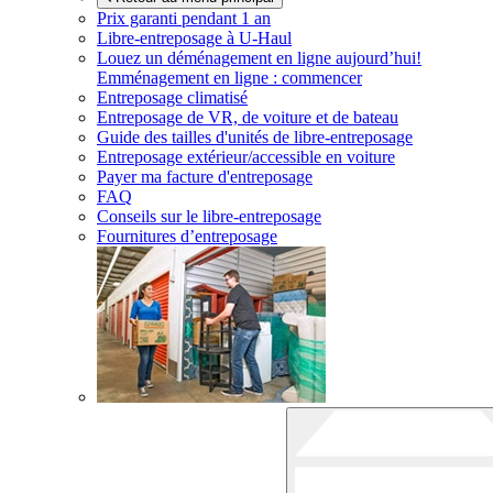
Prix garanti pendant 1 an
Libre-entreposage à
U-Haul
Louez un déménagement en ligne aujourd’hui!
Emménagement en ligne : commencer
Entreposage climatisé
Entreposage de VR, de voiture et de bateau
Guide des tailles d'unités de libre-entreposage
Entreposage extérieur/accessible en voiture
Payer ma facture d'entreposage
FAQ
Conseils sur le libre-entreposage
Fournitures d’entreposage