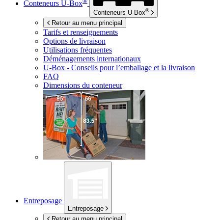
®
Conteneurs
U-Box
®
Conteneurs
U-Box
Retour au menu principal
Tarifs et renseignements
Options de livraison
Utilisations fréquentes
Déménagements internationaux
U-Box -
Conseils pour l’emballage et la livraison
FAQ
Dimensions du conteneur
Entreposage
Entreposage
Retour au menu principal