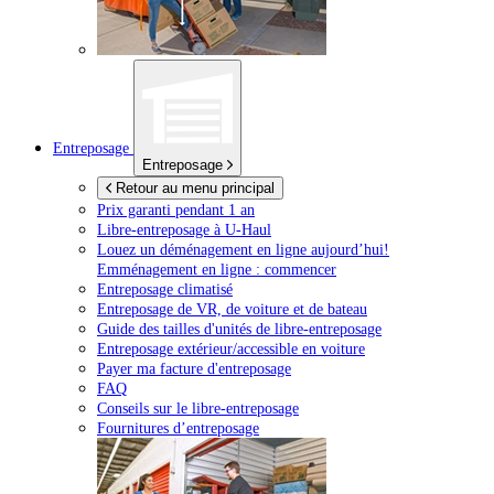
Entreposage
Entreposage
Retour au menu principal
Prix garanti pendant 1 an
Libre-entreposage à
U-Haul
Louez un déménagement en ligne aujourd’hui!
Emménagement en ligne : commencer
Entreposage climatisé
Entreposage de VR, de voiture et de bateau
Guide des tailles d'unités de libre-entreposage
Entreposage extérieur/accessible en voiture
Payer ma facture d'entreposage
FAQ
Conseils sur le libre-entreposage
Fournitures d’entreposage