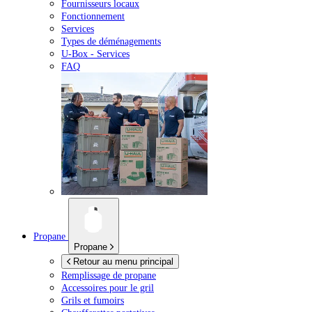
Fournisseurs locaux
Fonctionnement
Services
Types de déménagements
U-Box -
Services
FAQ
Propane
Propane
Retour au menu principal
Remplissage de propane
Accessoires pour le gril
Grils et fumoirs