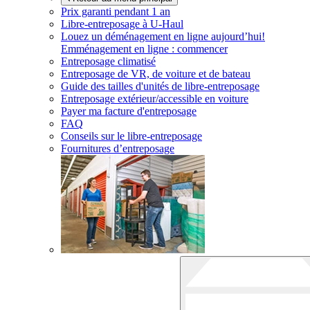
Prix garanti pendant 1 an
Libre-entreposage à
U-Haul
Louez un déménagement en ligne aujourd’hui!
Emménagement en ligne : commencer
Entreposage climatisé
Entreposage de VR, de voiture et de bateau
Guide des tailles d'unités de libre-entreposage
Entreposage extérieur/accessible en voiture
Payer ma facture d'entreposage
FAQ
Conseils sur le libre-entreposage
Fournitures d’entreposage