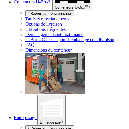
®
Conteneurs
U-Box
®
Conteneurs
U-Box
Retour au menu principal
Tarifs et renseignements
Options de livraison
Utilisations fréquentes
Déménagements internationaux
U-Box -
Conseils pour l’emballage et la livraison
FAQ
Dimensions du conteneur
Entreposage
Entreposage
Retour au menu principal