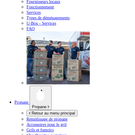
Fournisseurs locaux
Fonctionnement
Services
Types de déménagements
U-Box -
Services
FAQ
Propane
Propane
Retour au menu principal
Remplissage de propane
Accessoires pour le gril
Grils et fumoirs