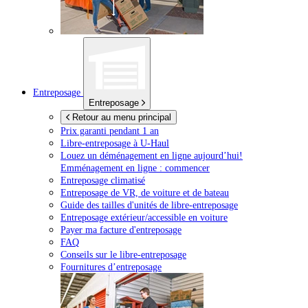
Entreposage
Entreposage
Retour au menu principal
Prix garanti pendant 1 an
Libre-entreposage à
U-Haul
Louez un déménagement en ligne aujourd’hui!
Emménagement en ligne : commencer
Entreposage climatisé
Entreposage de VR, de voiture et de bateau
Guide des tailles d'unités de libre-entreposage
Entreposage extérieur/accessible en voiture
Payer ma facture d'entreposage
FAQ
Conseils sur le libre-entreposage
Fournitures d’entreposage