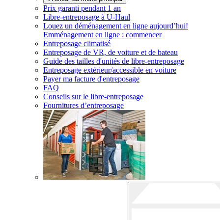
Prix garanti pendant 1 an
Libre-entreposage à
U-Haul
Louez un déménagement en ligne aujourd’hui!
Emménagement en ligne : commencer
Entreposage climatisé
Entreposage de VR, de voiture et de bateau
Guide des tailles d'unités de libre-entreposage
Entreposage extérieur/accessible en voiture
Payer ma facture d'entreposage
FAQ
Conseils sur le libre-entreposage
Fournitures d’entreposage