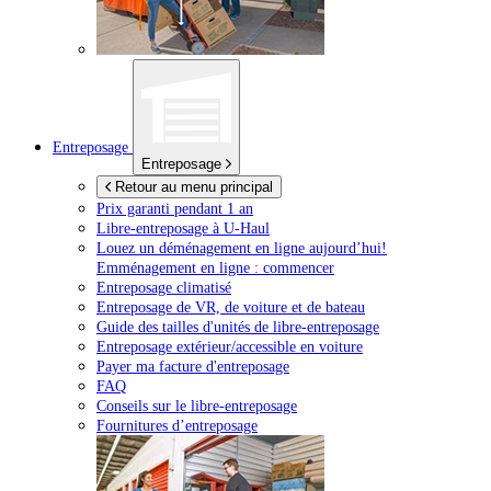
Entreposage
Entreposage
Retour au menu principal
Prix garanti pendant 1 an
Libre-entreposage à
U-Haul
Louez un déménagement en ligne aujourd’hui!
Emménagement en ligne : commencer
Entreposage climatisé
Entreposage de VR, de voiture et de bateau
Guide des tailles d'unités de libre-entreposage
Entreposage extérieur/accessible en voiture
Payer ma facture d'entreposage
FAQ
Conseils sur le libre-entreposage
Fournitures d’entreposage