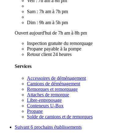
Ven : 7h am à 8h pm
Sam : 7h am à 7h pm
Dim : 9h am à 5h pm
Ouvert aujourd'hui de 7h am à 8h pm
Inspection gratuite du remorquage
Propane payable à la pompe
Retour client 24 heures
Services
Accessoires de déménagement
Camions de déménagement
Remorques et remorquage
Attaches de remorque
Libre-entreposage
Conteneurs U-Box
Propane
Solde de camions et de remorques
Suivant
6 prochains établissements