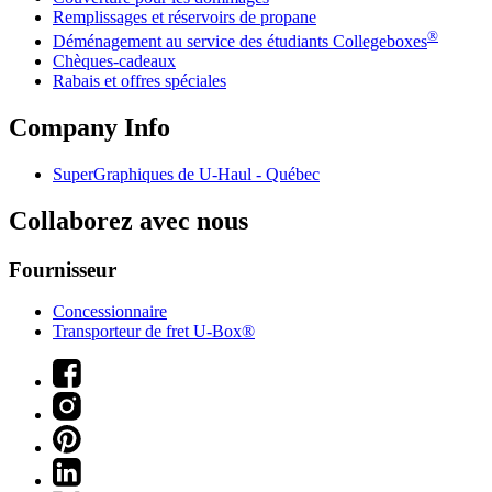
Remplissages et réservoirs de propane
®
Déménagement au service des étudiants Collegeboxes
Chèques-cadeaux
Rabais et offres spéciales
Company Info
SuperGraphiques de
U-Haul
- Québec
Collaborez avec nous
Fournisseur
Concessionnaire
Transporteur de fret U-Box®