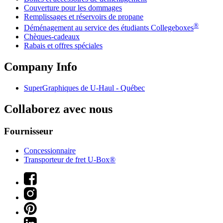
Couverture pour les dommages
Remplissages et réservoirs de propane
®
Déménagement au service des étudiants Collegeboxes
Chèques-cadeaux
Rabais et offres spéciales
Company Info
SuperGraphiques de
U-Haul
- Québec
Collaborez avec nous
Fournisseur
Concessionnaire
Transporteur de fret U-Box®