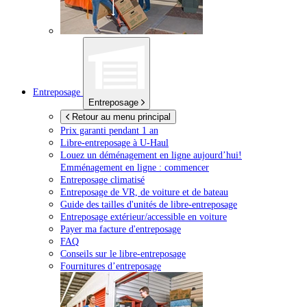
Entreposage
Entreposage
Retour au menu principal
Prix garanti pendant 1 an
Libre-entreposage à
U-Haul
Louez un déménagement en ligne aujourd’hui!
Emménagement en ligne : commencer
Entreposage climatisé
Entreposage de VR, de voiture et de bateau
Guide des tailles d'unités de libre-entreposage
Entreposage extérieur/accessible en voiture
Payer ma facture d'entreposage
FAQ
Conseils sur le libre-entreposage
Fournitures d’entreposage