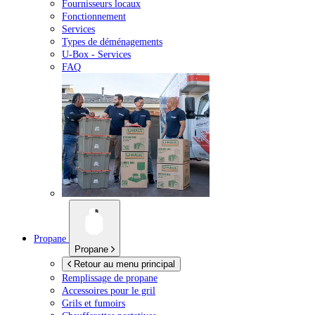
Fournisseurs locaux
Fonctionnement
Services
Types de déménagements
U-Box -
Services
FAQ
Propane
Propane
Retour au menu principal
Remplissage de propane
Accessoires pour le gril
Grils et fumoirs