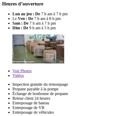
Heures d’ouverture
Lun au jeu : De
7 h am à 7 h pm
Le
Ven : De
7 h am à 8 h pm
Sam : De
7 h am à 7 h pm
Dim : De
9 h am à 5 h pm
Voir
Photos
Vidéos
Inspection gratuite du remorquage
Propane payable à la pompe
Échange de bonbonne de propane
Retour client 24 heures
Entreposage de bateau
Entreposage de VR
Entreposage de véhicules